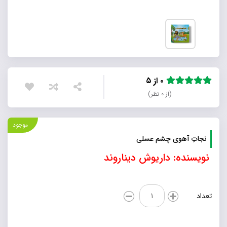
۰ از ۵
(از ۰ نظر)
موجود
نجاتِ آهوی چشم عسلی
نویسنده: داریوش دیناروند
نجاتِ
تعداد
آهوی
چشم
عسلی