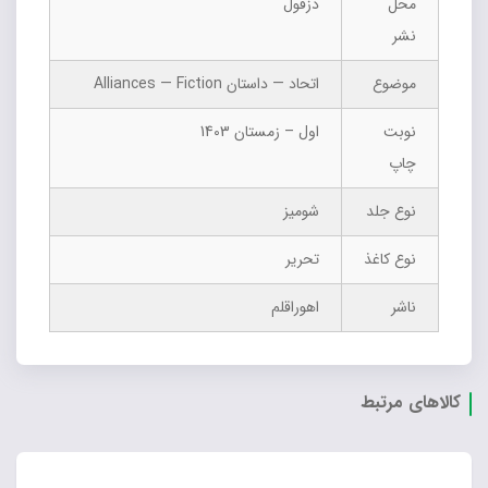
محل
دزفول
نشر
موضوع
اتحاد — داستان Alliances — Fiction
نوبت
اول – زمستان 1403
چاپ
نوع جلد
شومیز
نوع کاغذ
تحریر
ناشر
اهوراقلم
کالاهای مرتبط