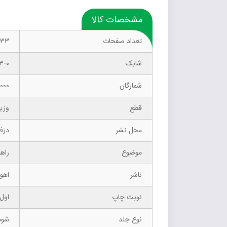
مشخصات کالا
تعداد صفحات
133
شابک
3-0
شمارگان
1000 نسخ
قطع
وزی
محل نشر
دزف
موضوع
راه
ناشر
اهور
نوبت چاپ
اول 
نوع جلد
شوم