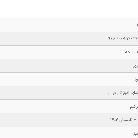
978-600-426-47
ه
ری
ول
نمای آموزش قرآن
اقلم
– تابستان 1402
یز