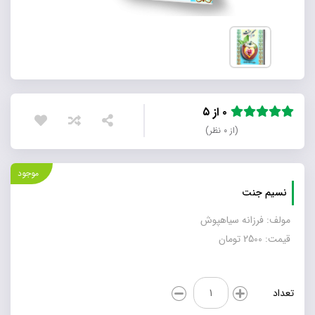
۰ از ۵
(از ۰ نظر)
موجود
نسیم جنت
مولف: فرزانه سیاهپوش
قیمت: 2500 تومان
نسیم
تعداد
جنت
عدد