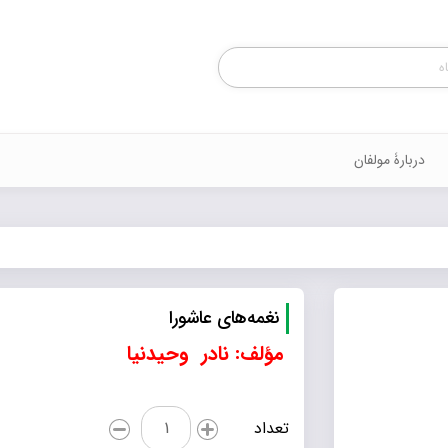
Products
search
دربارۀ مولفان
نغمه‌های عاشورا
مؤلف: نادر وحیدنیا
نغمه‌های
تعداد
عاشورا