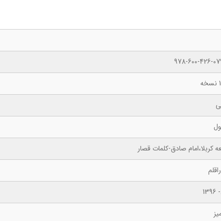
978-600-426-07
ه
ی
ول
ه کربلا،امام صادق-کلمات قصار
اقلم
139
یز