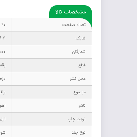
مشخصات کالا
تعداد صفحات
90
شابک
9-4
شمارگان
1000 نسخ
قطع
رقع
محل نشر
دزف
موضوع
واقع
ناشر
اهور
نوبت چاپ
اول- 6
نوع جلد
شوم