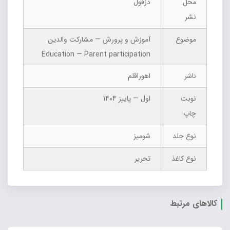
محل
دزفول
نشر
موضوع
آموزش و پرورش — مشارکت والدین
Education — Parent participation
ناشر
اهوراقلم
نوبت
اول — پاییز 1404
چاپ
نوع جلد
شومیز
نوع کاغذ
تحریر
کالاهای مرتبط