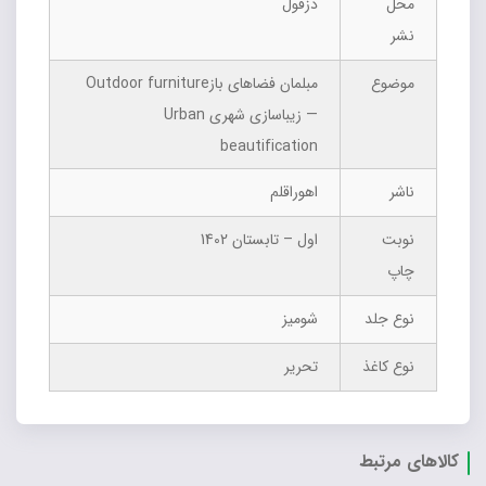
محل
دزفول
نشر
موضوع
مبلمان فضا‌های بازOutdoor furniture
— زیبا‌سازی شهری Urban
beautification
ناشر
اهوراقلم
نوبت
اول – تابستان 1402
چاپ
نوع جلد
شومیز
نوع کاغذ
تحریر
کالاهای مرتبط