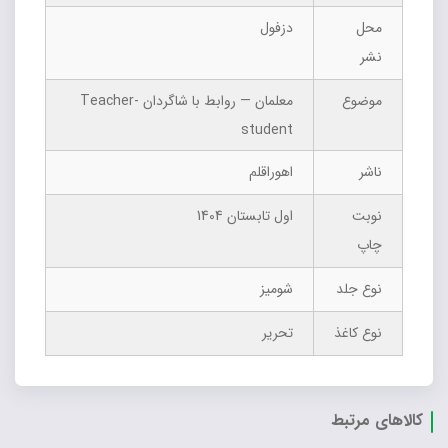
محل
دزفول
نشر
موضوع
معلمان — روابط با شاگردان Teacher-
student
ناشر
اهوراقلم
نوبت
اول تابستان 1404
چاپ
نوع جلد
شومیز
نوع کاغذ
تحریر
کالاهای مرتبط