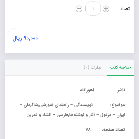
نوشته‌هایی
تعداد
شیرین
و
شنیدنی
از
جوانه‌هایی
۹۰,۰۰۰
ریال
شیرین
زبان
عدد
خلاصه کتاب
نظرات (0)
ناشر: اهوراقلم
موضوع: نویسندگی – راهنمای آموزشی,شاگردان –
ایران – دزفول – آثار و نوشته‌ها,فارسی – انشاء و تمرین
تعداد صفحه: 78