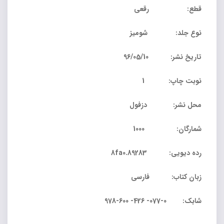
قطع: رقعی
نوع جلد: شومیز
تاریخ نشر: 96/05/10
نوبت چاپ: 1
محل نشر: دزفول
شمارگان: 1000
رده دیویی: 8fa0.89283
زبان کتاب: فارسی
شابک: 0-077- 426- 600-978