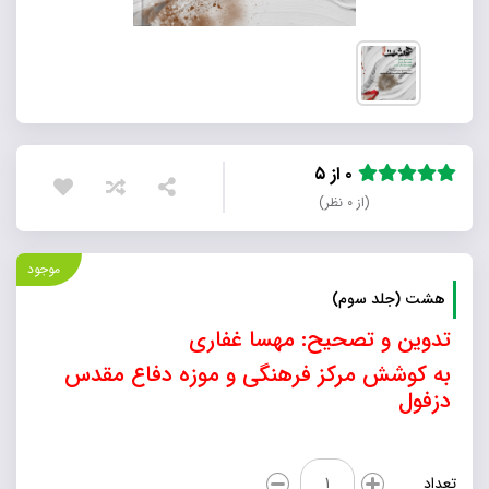
۰ از ۵
(از ۰ نظر)
موجود
هشت (جلد سوم)
تدوین و تصحیح: مهسا غفاری
به کوشش مرکز فرهنگی و موزه دفاع مقدس
دزفول
هشت
تعداد