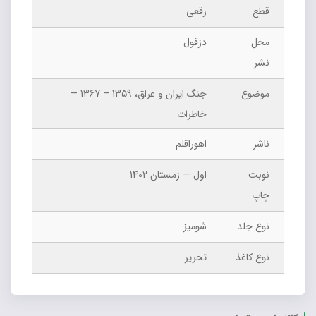
قطع
رقعی
محل
دزفول
نشر
موضوع
جنگ ایران و عراق، 1359 – 1367 —
خاطرات
ناشر
اهوراقلم
نوبت
اول — زمستان 1402
چاپ
نوع جلد
شومیز
نوع کاغذ
تحریر