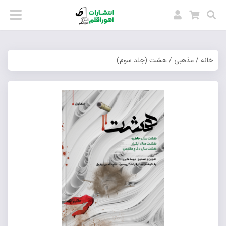
خانه
/
مذهبی
/ هشت (جلد سوم)