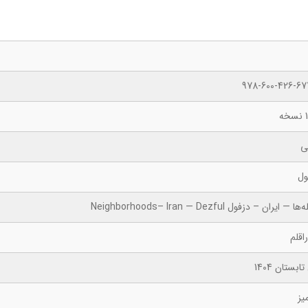
978-600-426-67
ه
ی
ول
 — ایران – دزفول Neighborhoods– Iran — Dezful
اقلم
ابستان 1404
یز