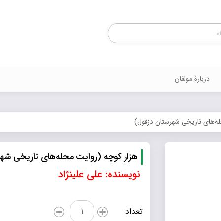
Products
search
دربارۀ مولفان
له‌های تاریخی شهرستان دزفول)
هزار کوچه (روایت محله‌های تاریخی شه
نویسنده: علی علی­نژاد
هزار
تعداد
کوچه