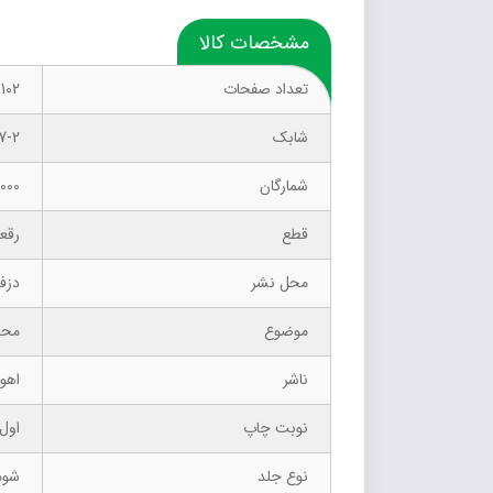
مشخصات کالا
تعداد صفحات
102
شابک
7-2
شمارگان
1000 نسخ
قطع
رقع
محل نشر
دزف
موضوع
محله‌ها
ناشر
اهور
نوبت چاپ
اول ت
نوع جلد
شوم