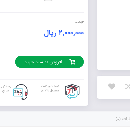
(روایت
محله‌های
تاریخی
قیمت:
شهرستان
۲,۰۰۰,۰۰۰
ریال
دزفول)
عدد
افزودن به سبد خرید
ضمانت برگشت
پاسخگویی
محصول تا 7 روز
سریع
ات (0)