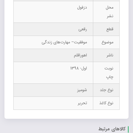
محل
دزفول
نشر
قطع
رقعی
موضوع
موفقیت‌– مهارت‌های زندگی
ناشر
اهوراقلم
نوبت
اول- 1398
چاپ
نوع جلد
شومیز
نوع کاغذ
تحریر
کالاهای مرتبط