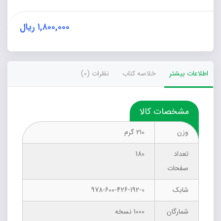
بده!
عدد
۱,۸۰۰,۰۰۰
ریال
اطلاعات بیشتر
خلاصه کتاب
نظرات (0)
مشخصات کالا
وزن
210 گرم
تعداد
180
صفحات
شابک
978-600-426-192-0
شمارگان
1000 نسخه