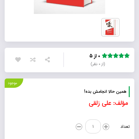
۰ از ۵
(از ۰ نظر)
موجود
همین حالا انجامش بده!
مؤلف: علی زلقی
همین
تعداد
حالا
انجامش