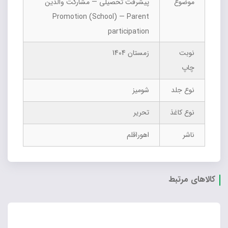
موضوع
پیشرفت تحصیلی — مشارکت والدین
Promotion (School) — Parent
participation
نوبت
زمستان 1404
چاپ
نوع جلد
شومیز
نوع کاغذ
تحریر
ناشر
اهوراقلم
کالاهای مرتبط