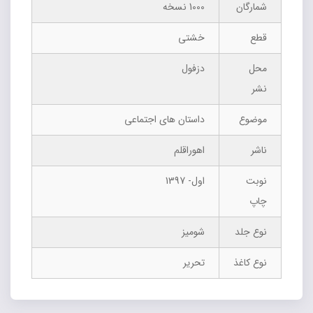
شمارگان
1000 نسخه
قطع
خشتی
محل
دزفول
نشر
موضوع
داستان های اجتماعی
ناشر
اهوراقلم
نوبت
اول- 1397
چاپ
نوع جلد
شومیز
نوع کاغذ
تحریر