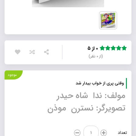
۰ از ۵
(از ۰ نظر)
موجود
وقتی پری از خواب بیدار شد
مولف: ندا شاه حیدر
تصویرگر: نسترن موذن
وقتی
تعداد
پری