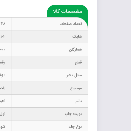
مشخصات کالا
تعداد صفحات
48
شابک
1-2
شمارگان
1000 نسخ
قطع
رقع
محل نشر
دزف
موضوع
یادد
ناشر
اهور
نوبت چاپ
اول –
نوع جلد
شوم