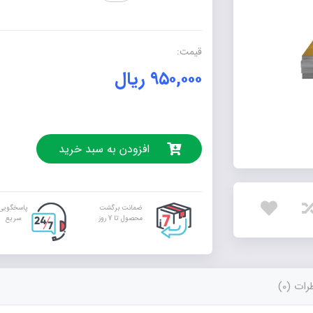
احمق
بودم
عدد
قیمت:
۹۵۰,۰۰۰
ریال
افزودن به سبد خرید
ضمانت برگشت
پاسخگویی
محصول تا 7 روز
سریع
ات (0)