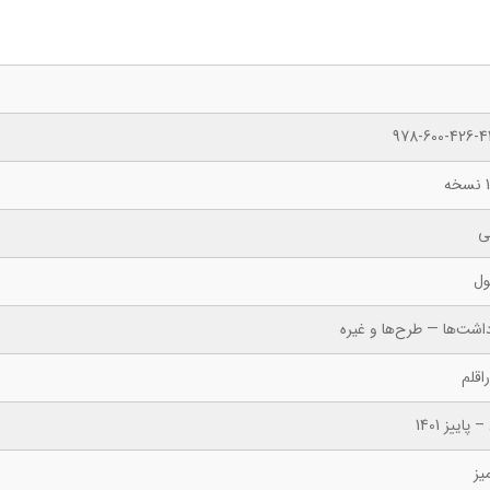
978-600-426-41
ه
ی
ول
اشت‌ها — طرح‌ها و غیره
اقلم
 پاییز 1401
یز