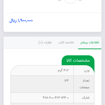
دلفین
(پایه
هشتم)
عدد
۱,۹۰۰,۰۰۰
ریال
اطلاعات بیشتر
خلاصه کتاب
نظرات (0)
مشخصات کالا
وزن
302 گرم
تعداد
126
صفحات
شابک
978-600-426-134-0