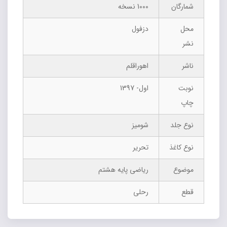
شمارگان
1000 نسخه
محل
دزفول
نشر
ناشر
اهوراقلم
نوبت
اول- 1397
چاپ
نوع جلد
شومیز
نوع کاغذ
تحریر
موضوع
ریاضی پایه هشتم
قطع
رحلی