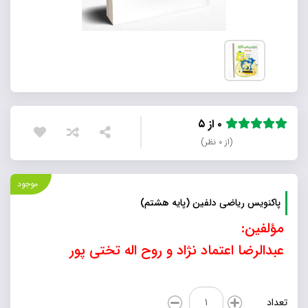
۰ از ۵
(از ۰ نظر)
موجود
پاکنویس ریاضی دلفین (پایه هشتم)
مؤلفین:
عبدالرضا اعتماد نژاد و روح اله تختی پور
پاکنویس
تعداد
ریاضی