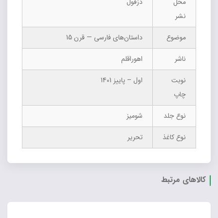
محل
دزفول
نشر
موضوع
داستان‌های فارسی — قرن 15
ناشر
اهوراقلم
نوبت
اول – پاییز 1401
چاپ
نوع جلد
شومیز
نوع کاغذ
تحریر
کالاهای مرتبط