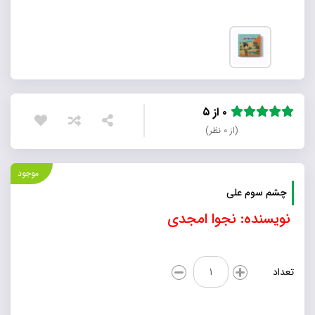
۰ از ۵
(از ۰ نظر)
موجود
چشم سوم علی
نویسنده: نجوا امجدی
چشم
تعداد
سوم
علی
عدد