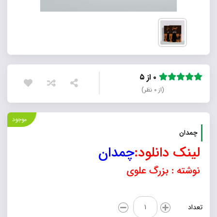
۰ از ۵
(از ۰ نظر)
موجود
چمدان
لینک دانلود:
چمدان
نوشته : بزرگ علوی
چمدان
تعداد
عدد