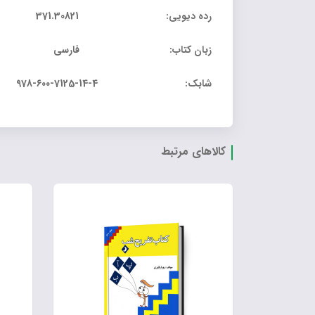
رده دیویی: 371.30821
زبان کتاب: فارسی
شابک: 4-14-7125-600-978
کالاهای مرتبط