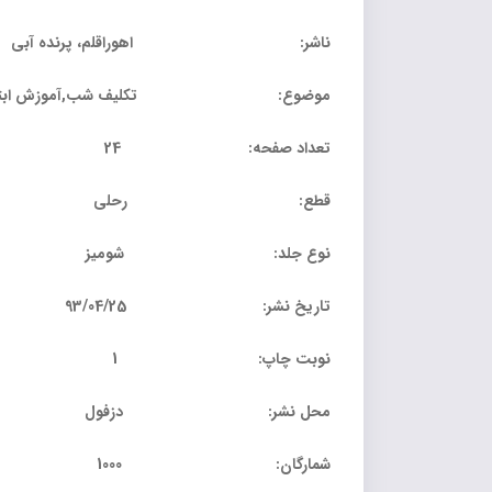
ناشر: اهوراقلم، پرنده آبی
موضوع: تکلیف شب,آموزش ابتدایی –
تعداد صفحه: 24
قطع: رحلی
نوع جلد: شومیز
تاریخ نشر: 93/04/25
نوبت چاپ: 1
محل نشر: دزفول
شمارگان: 1000