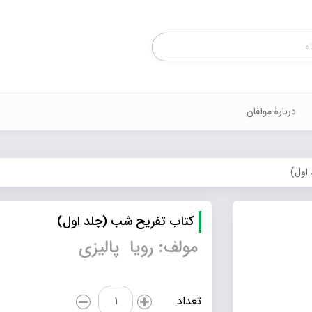
Products
search
دربارۀ مولفان
اول)
کتاب تفریح شب (جلد اول)
مولف: رویا پالیزی
کتاب
تعداد
تفریح