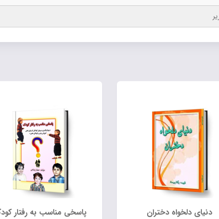
یر
دنیای دلخواه دختران
پاسخی مناسب به رفتار کود