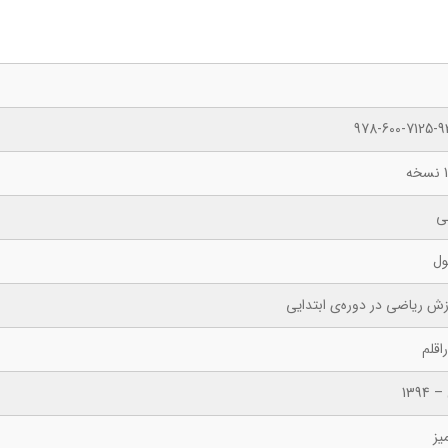
978-600-7125-9
ه
ی
ول
زش ریاضی در دوره‌ی ابتدایی
اقلم
 1394
یز