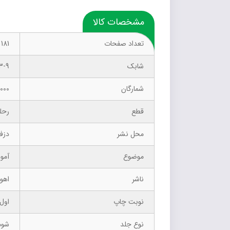
مشخصات کالا
تعداد صفحات
181
شابک
3-9
شمارگان
1000 نسخ
قطع
رحل
محل نشر
دزف
موضوع
آمو
ناشر
اهور
نوبت چاپ
اول –
نوع جلد
شوم