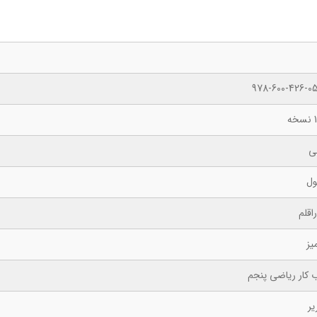
978-600-426-05
ه
ی
ول
اقلم
یز
ب کار ریاضی پنجم
یر