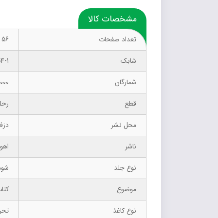
مشخصات کالا
تعداد صفحات
56
شابک
4-1
شمارگان
1000 نسخ
قطع
رحل
محل نشر
دزف
ناشر
اهور
نوع جلد
شوم
موضوع
کتا
نوع کاغذ
تحر