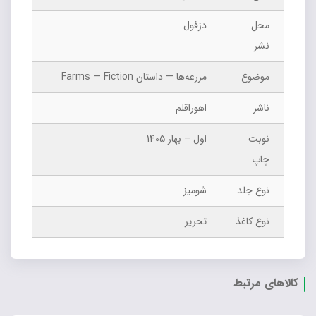
محل
دزفول
نشر
موضوع
مزرعه‌ها — داستان Farms — Fiction
ناشر
اهوراقلم
نوبت
اول – بهار 1405
چاپ
نوع جلد
شومیز
نوع کاغذ
تحریر
کالاهای مرتبط