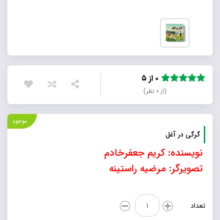
۰ از ۵
(از ۰ نظر)
موجود
گرگی در آغل
نویسنده: کریم جعفرخادم
تصویرگر: مرضیه راستینه
گرگی
تعداد
در
آغل