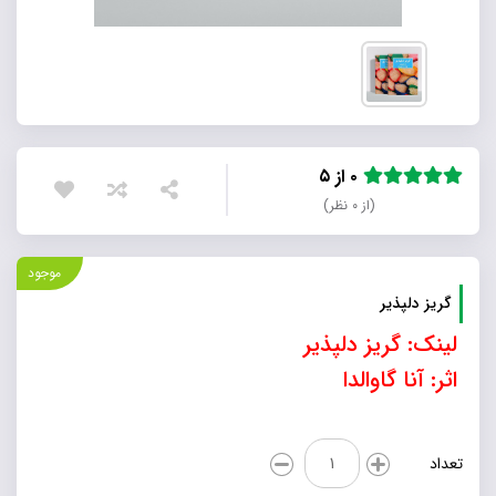
۰ از ۵
(از ۰ نظر)
موجود
گریز دلپذیر
لینک:
گریز دلپذیر
اثر: آنا گاوالدا
گریز
تعداد
دلپذیر
عدد