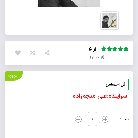
۰ از ۵
(از ۰ نظر)
موجود
گل احساس
سراینده:علی منجم‌زاده
گل
تعداد
احساس
عدد