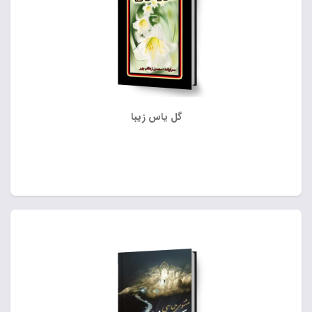
گل یاس زیبا