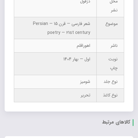
محل
دزفول
نشر
موضوع
شعر فارسی — قرن 15 — Persian
poetry — 21st century
ناشر
اهوراقلم
نوبت
اول — بهار 1404
چاپ
نوع جلد
شومیز
نوع کاغذ
تحریر
کالاهای مرتبط