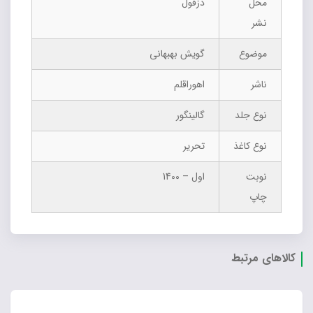
محل
دزفول
نشر
موضوع
گویش بهبهانی
ناشر
اهوراقلم
نوع جلد
گالینگور
نوع کاغذ
تحریر
نوبت
اول – 1400
چاپ
کالاهای مرتبط