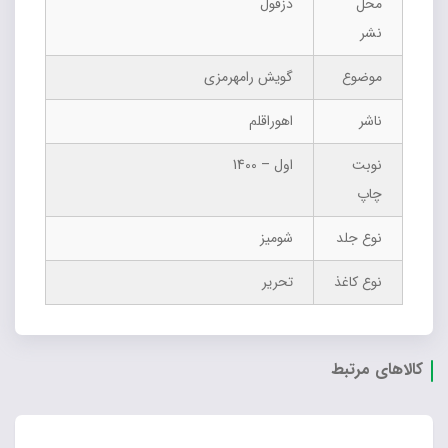
محل
دزفول
نشر
موضوع
گویش رامهرمزی
ناشر
اهوراقلم
نوبت
اول – 1400
چاپ
نوع جلد
شومیز
نوع کاغذ
تحریر
کالاهای مرتبط