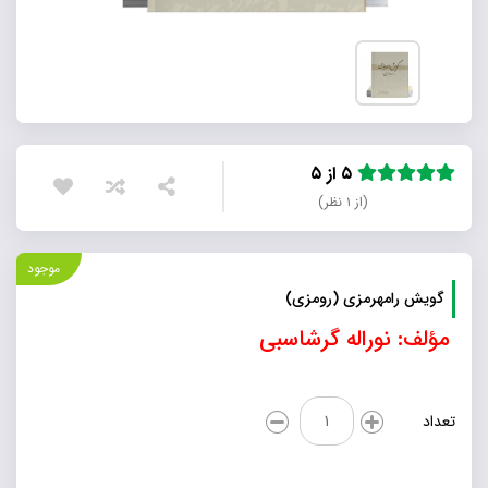
۵ از ۵
(از ۱ نظر)
موجود
گویش رامهرمزی (رومزی)
مؤلف: نوراله گرشاسبی
گویش
تعداد
رامهرمزی
(رومزی)
عدد