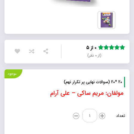
۰ از ۵
(از ۰ نظر)
موجود
20 *20 (سوالات نهایی پر تکرار نهم)
مولفان: مریم ساکی – علی آرام
20
تعداد
*20
(سوالات
نهایی