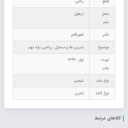
قطع
رحلی
محل
دزفول
نشر
ناشر
اهوراقلم
موضوع
تمرین ها و مسایل -ریاضی پایه نهم
نوبت
اول- 1396
چاپ
نوع جلد
شومیز
نوع کاغذ
تحریر
کالاهای مرتبط