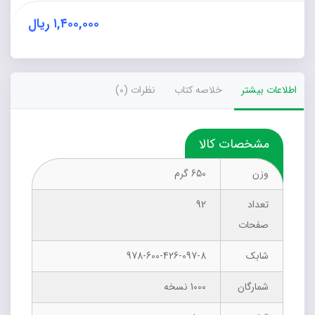
پر
تکرار
۱,۴۰۰,۰۰۰
ریال
نهم)
عدد
اطلاعات بیشتر
خلاصه کتاب
نظرات (0)
مشخصات کالا
وزن
650 گرم
تعداد
92
صفحات
شابک
978-600-426-097-8
شمارگان
1000 نسخه