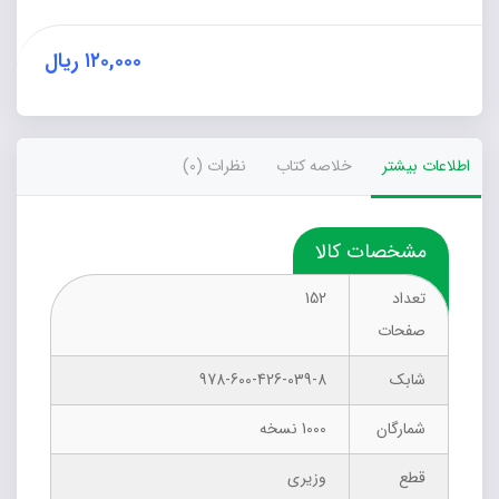
course
for
university
۱۲۰,۰۰۰
ریال
students
عدد
اطلاعات بیشتر
خلاصه کتاب
نظرات (0)
مشخصات کالا
تعداد
152
صفحات
شابک
978-600-426-039-8
شمارگان
1000 نسخه
قطع
وزیری