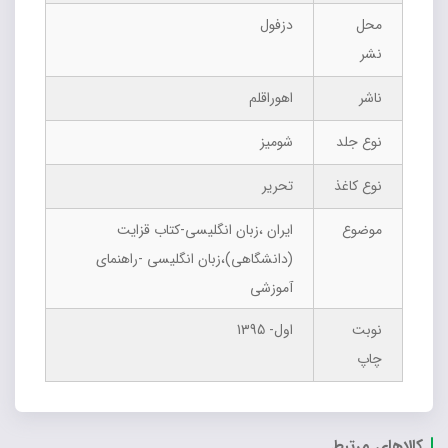
محل
دزفول
نشر
ناشر
اهوراقلم
نوع جلد
شومیز
نوع کاغذ
تحریر
موضوع
ایران ،زبان انگلیسی-کتاب قزایت
(دانشگاهی)،زبان انگلیسی -راهنمای
آموزشی
نوبت
اول- 1395
چاپ
کالاهای مرتبط