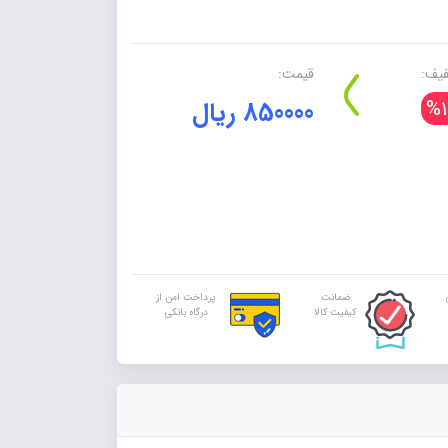
یف:
قیمت:
%1
850000 ریال
ضمانت
پرداخت امن از
کیفیت کالا
درگاه بانکی