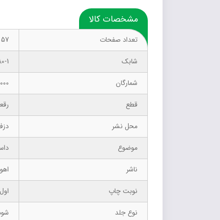
مشخصات کالا
تعداد صفحات
57
شابک
0-1
شمارگان
1000 نسخ
قطع
رقع
محل نشر
دزف
موضوع
داست
ناشر
اهور
نوبت چاپ
اول –
نوع جلد
شوم