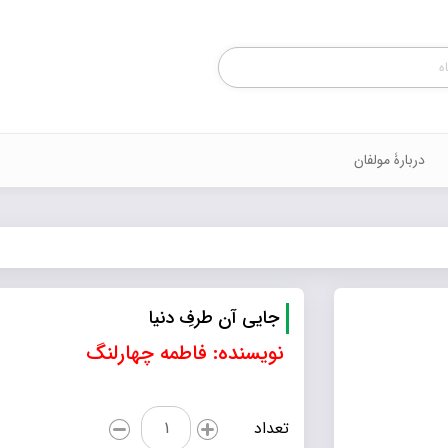
Products
search
دربارۀ مولفان
جایی آن طرفِ دنیا
نویسنده: فاطمه چهارلنگ
جایی
تعداد
آن