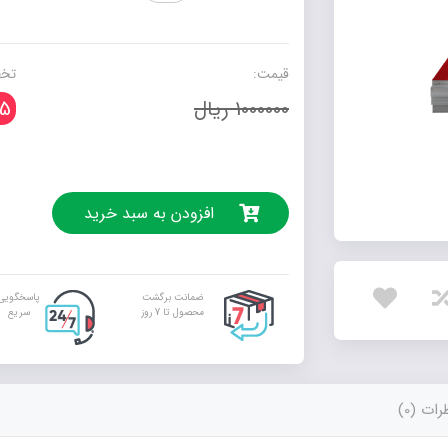
طرفِ
دنیا
عدد
قیمت:
تخف
1000000 ریال
5
افزودن به سبد خرید
ضمانت برگشت
پاسخگویی
محصول تا 7 روز
سریع
ات (0)