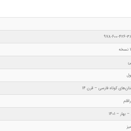
978-600-426-38
ه
ی
ول
ان‌های کوتاه فارسی – قرن 14
اقلم
 بهار – 1401
یز