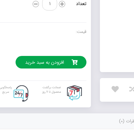
معجزه
تعداد
شکرگزاری
عدد
قیمت:
افزودن به سبد خرید
ضمانت برگشت
پاسخگویی
محصول تا 7 روز
سریع
ات (0)