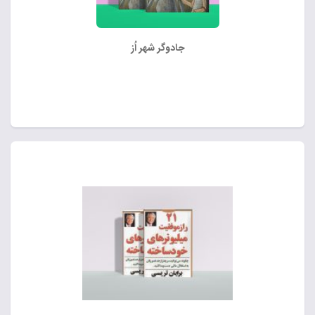
جادوگر شهر اُز