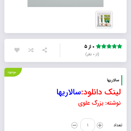
۰ از ۵
(از ۰ نظر)
موجود
سالاریها
لینک دانلود:
سالاریها
نوشته: بزرگ علوی
سالاریها
تعداد
عدد