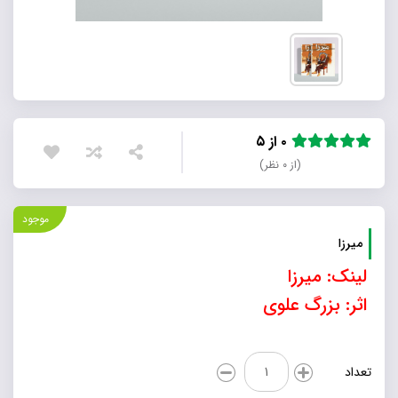
۰ از ۵
(از ۰ نظر)
موجود
میرزا
لینک:
میرزا
اثر: بزرگ علوی
میرزا
تعداد
عدد