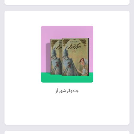
جادوگر شهر اُز