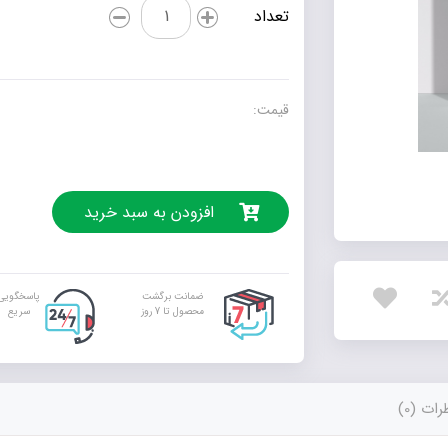
پارادوکس
تعداد
عدد
قیمت:
افزودن به سبد خرید
ضمانت برگشت
پاسخگویی
محصول تا 7 روز
سریع
ات (0)