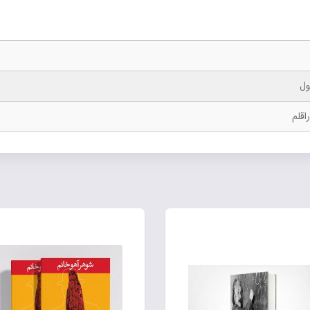
ول
اقلم